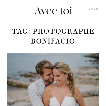
MENU
TAG: PHOTOGRAPHE
GALERIES
BONIFACIO
INFOS
BLOG
MARION
M’ÉCRIRE