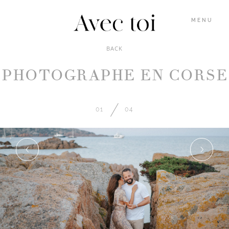
MENU
BACK
PHOTOGRAPHE EN CORSE
GALERIES
INFOS
01
04
BLOG
MARION
M’ÉCRIRE