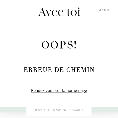
MENU
GALERIES
OOPS!
INFOS
ERREUR DE CHEMIN
BLOG
MARION
Rendez-vous sur la home-page
M’ÉCRIRE
@AVECTOI.MARIONDESSSARD