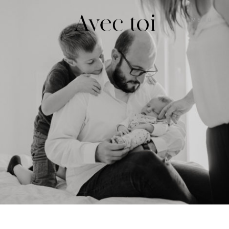
MENU
GALERIES
INFOS
BLOG
MARION
M’ÉCRIRE