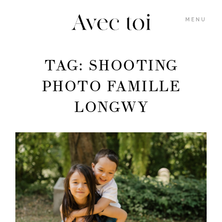
MENU
TAG: SHOOTING
GALERIES
PHOTO FAMILLE
LONGWY
INFOS
BLOG
MARION
M’ÉCRIRE