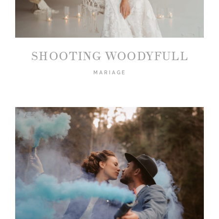
SHOOTING WOODYFULL
©2019 MARION DESSARD
MARIAGE