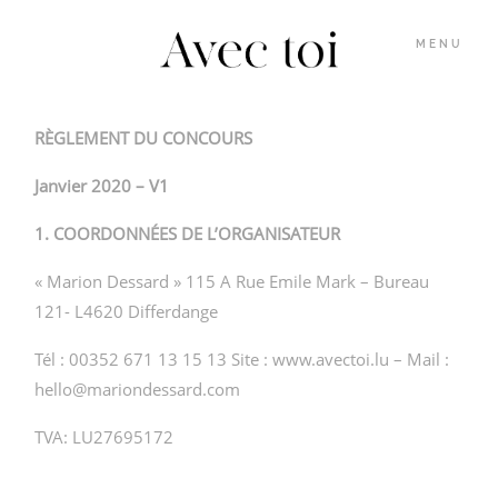
MENU
RÈGLEMENT DU CONCOURS
GALERIES
Janvier 2020 – V1
INFOS
1. COORDONNÉES DE L’ORGANISATEUR
« Marion Dessard » 115 A Rue Emile Mark – Bureau
BLOG
121- L4620 Differdange
Tél : 00352 671 13 15 13 Site :
www.avectoi.lu
– Mail :
MARION
hello@mariondessard.com
TVA: LU27695172
M’ÉCRIRE